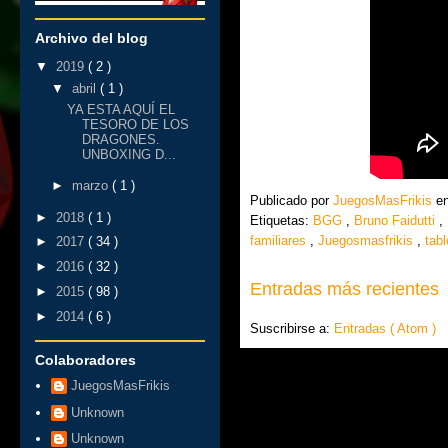
Archivo del blog
▼
2019
( 2 )
▼
abril
( 1 )
YA ESTA AQUÍ EL
TESORO DE LOS
DRAGONES.
UNBOXING D...
►
marzo
( 1 )
Publicado por
JuegosMasFrikis
e
►
2018
( 1 )
Etiquetas:
BGG
,
Bruno Faidutti
,
familiares
,
Juegosmasfrikis
,
tab
►
2017
( 34 )
►
2016
( 32 )
Entradas más recientes
►
2015
( 98 )
►
2014
( 6 )
Suscribirse a:
Entradas ( Atom )
Colaboradores
JuegosMasFrikis
Unknown
Unknown