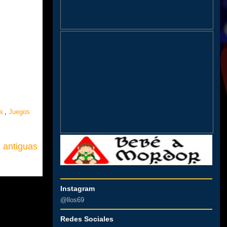
sa
,
Juegos
 antiguas
Instagram
@llos69
Redes Sociales