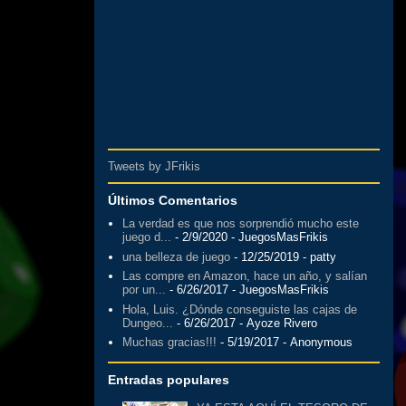
Tweets by JFrikis
Últimos Comentarios
La verdad es que nos sorprendió mucho este
juego d...
- 2/9/2020
- JuegosMasFrikis
una belleza de juego
- 12/25/2019
- patty
Las compre en Amazon, hace un año, y salían
por un...
- 6/26/2017
- JuegosMasFrikis
Hola, Luis. ¿Dónde conseguiste las cajas de
Dungeo...
- 6/26/2017
- Ayoze Rivero
Muchas gracias!!!
- 5/19/2017
- Anonymous
Entradas populares