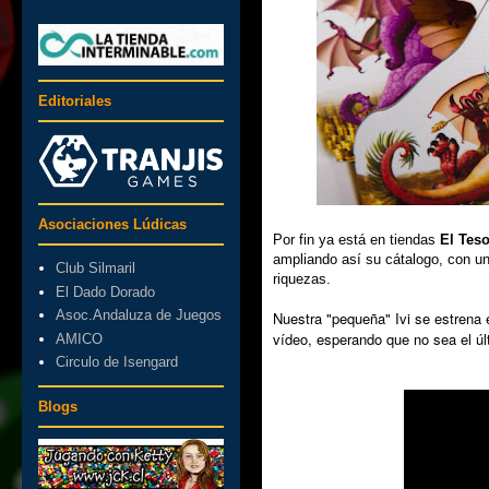
Editoriales
Asociaciones Lúdicas
Por fin ya está en tiendas
El Tes
ampliando así su cátalogo, con un
Club Silmaril
riquezas.
El Dado Dorado
Asoc.Andaluza de Juegos
Nuestra "pequeña" Ivi se estrena 
vídeo, esperando que no sea el úl
AMICO
Circulo de Isengard
Blogs