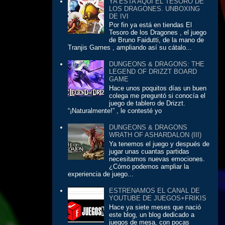
YA ESTA AQUÍ EL TESORO DE
LOS DRAGONES. UNBOXING
DE IVI
Por fin ya está en tiendas El
Tesoro de los Dragones , el juego
de Bruno Faidutti, de la mano de
Tranjis Games , ampliando así su cátalo...
DUNGEONS & DRAGONS: THE
LEGEND OF DRIZZT BOARD
GAME
Hace unos poquitos días un buen
colega me preguntó si conocía el
juego de tablero de Drizzt.
“¡Naturalmente!” , le contesté yo
DUNGEONS & DRAGONS
WRATH OF ASHARDALON (III)
Ya tenemos el juego y después de
jugar unas cuantas partidas
necesitamos nuevas emociones.
¿Cómo podemos ampliar la
experiencia de juego...
ESTRENAMOS EL CANAL DE
YOUTUBE DE JUEGOS+FRIKIS
Hace ya siete meses que nació
este blog, un blog dedicado a
juegos de mesa, con pocas