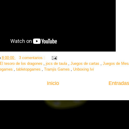
n
8:00:00
3 comentarios :
El tesoro de los dragones
,
jocs de taula
,
Juegos de cartas
,
Juegos de Me
legames
,
tabletopgames
,
Tramjis Games
,
Unboxing Ivi
Inicio
Entradas