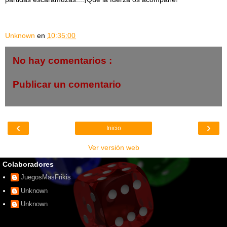
Unknown
en
10:35:00
No hay comentarios :
Publicar un comentario
‹
›
Inicio
Ver versión web
Colaboradores
JuegosMasFrikis
Unknown
Unknown