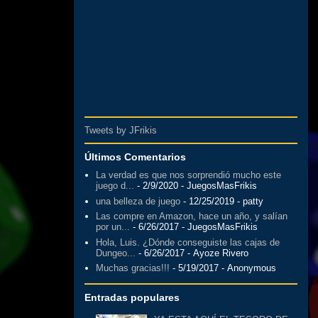
Tweets by JFrikis
Últimos Comentarios
La verdad es que nos sorprendió mucho este
juego d...
- 2/9/2020
- JuegosMasFrikis
una belleza de juego
- 12/25/2019
- patty
Las compre en Amazon, hace un año, y salían
por un...
- 6/26/2017
- JuegosMasFrikis
Hola, Luis. ¿Dónde conseguiste las cajas de
Dungeo...
- 6/26/2017
- Ayoze Rivero
Muchas gracias!!!
- 5/19/2017
- Anonymous
Entradas populares