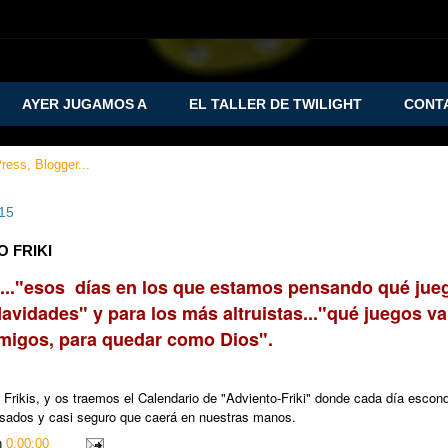
AYER JUGAMOS A
EL TALLER DE TWILIGHT
CONT
015
 FRIKI
do..."esos días en los que estamos pensando qué ju
Navidades" y para los más altruistas..."qué juegos v
 amigos, para quedar como Dios".
rikis, y os traemos el Calendario de "Adviento-Friki" donde cada día escon
sados y casi seguro que caerá en nuestras manos.
n
0:00:00