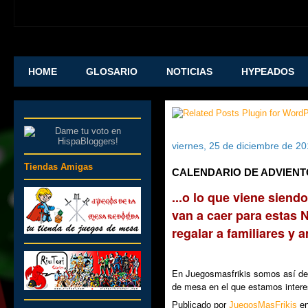
HOME
GLOSARIO
NOTICIAS
HYPEADOS
viernes, 25 de diciembre de 2
Tiendas Amigas
CALENDARIO DE ADVIENTO
...o lo que viene sien
van a caer para estas 
regalar a familiares y
En Juegosmasfrikis somos así de F
de mesa en el que estamos intere
Publicado por
JuegosMasFrikis
e