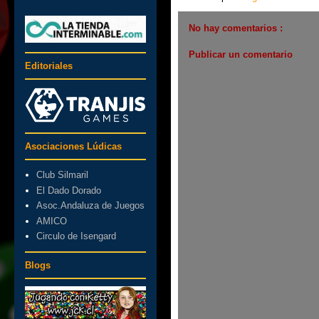
No hay comentarios :
Publicar un comentario
Editoriales
Asociaciones Lúdicas
Club Silmaril
El Dado Dorado
Asoc.Andaluza de Juegos
AMICO
Circulo de Isengard
Blogs