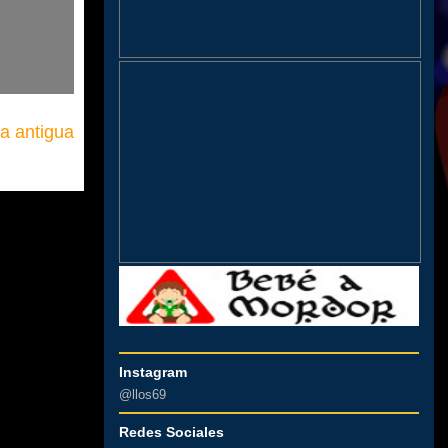
a antigua
Instagram
@llos69
Redes Sociales