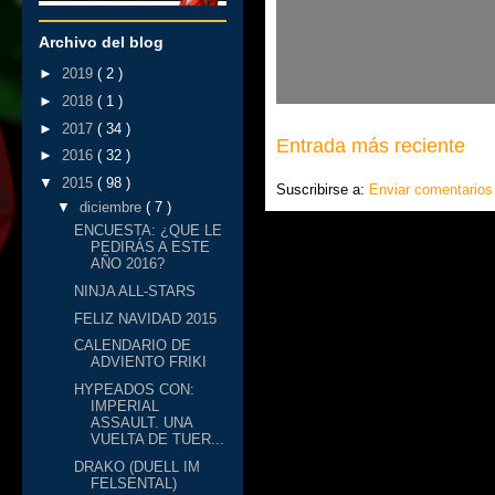
Archivo del blog
►
2019
( 2 )
►
2018
( 1 )
►
2017
( 34 )
Entrada más reciente
►
2016
( 32 )
▼
2015
( 98 )
Suscribirse a:
Enviar comentarios 
▼
diciembre
( 7 )
ENCUESTA: ¿QUE LE
PEDIRÁS A ESTE
AÑO 2016?
NINJA ALL-STARS
FELIZ NAVIDAD 2015
CALENDARIO DE
ADVIENTO FRIKI
HYPEADOS CON:
IMPERIAL
ASSAULT. UNA
VUELTA DE TUER...
DRAKO (DUELL IM
FELSENTAL)