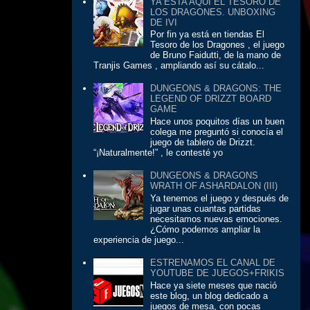
YA ESTA AQUÍ EL TESORO DE
LOS DRAGONES. UNBOXING
DE IVI
Por fin ya está en tiendas El
Tesoro de los Dragones , el juego
de Bruno Faidutti, de la mano de
Tranjis Games , ampliando así su cátalo...
DUNGEONS & DRAGONS: THE
LEGEND OF DRIZZT BOARD
GAME
Hace unos poquitos días un buen
colega me preguntó si conocía el
juego de tablero de Drizzt.
“¡Naturalmente!” , le contesté yo
DUNGEONS & DRAGONS
WRATH OF ASHARDALON (III)
Ya tenemos el juego y después de
jugar unas cuantas partidas
necesitamos nuevas emociones.
¿Cómo podemos ampliar la
experiencia de juego...
ESTRENAMOS EL CANAL DE
YOUTUBE DE JUEGOS+FRIKIS
Hace ya siete meses que nació
este blog, un blog dedicado a
juegos de mesa, con pocas