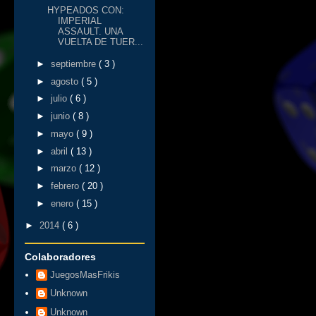
HYPEADOS CON:
IMPERIAL
ASSAULT. UNA
VUELTA DE TUER...
►
septiembre
( 3 )
►
agosto
( 5 )
►
julio
( 6 )
►
junio
( 8 )
►
mayo
( 9 )
►
abril
( 13 )
►
marzo
( 12 )
►
febrero
( 20 )
►
enero
( 15 )
►
2014
( 6 )
Colaboradores
JuegosMasFrikis
Unknown
Unknown