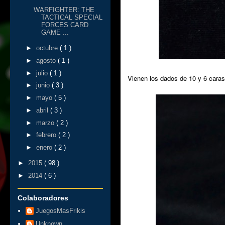
WARFIGHTER: THE
TACTICAL SPECIAL
FORCES CARD
GAME ...
►
octubre
( 1 )
►
agosto
( 1 )
►
julio
( 1 )
Vienen los dados de 10 y 6 caras,
►
junio
( 3 )
►
mayo
( 5 )
►
abril
( 3 )
►
marzo
( 2 )
►
febrero
( 2 )
►
enero
( 2 )
►
2015
( 98 )
►
2014
( 6 )
Colaboradores
JuegosMasFrikis
Unknown