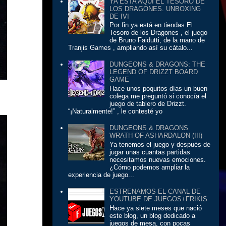
YA ESTA AQUÍ EL TESORO DE
LOS DRAGONES. UNBOXING
DE IVI
Por fin ya está en tiendas El
Tesoro de los Dragones , el juego
de Bruno Faidutti, de la mano de
Tranjis Games , ampliando así su cátalo...
DUNGEONS & DRAGONS: THE
LEGEND OF DRIZZT BOARD
GAME
Hace unos poquitos días un buen
colega me preguntó si conocía el
juego de tablero de Drizzt.
“¡Naturalmente!” , le contesté yo
DUNGEONS & DRAGONS
WRATH OF ASHARDALON (III)
Ya tenemos el juego y después de
jugar unas cuantas partidas
necesitamos nuevas emociones.
¿Cómo podemos ampliar la
experiencia de juego...
ESTRENAMOS EL CANAL DE
YOUTUBE DE JUEGOS+FRIKIS
Hace ya siete meses que nació
este blog, un blog dedicado a
juegos de mesa, con pocas