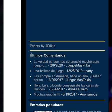
Tweets by JFrikis
Últimos Comentarios
La verdad es que nos sorprendió mucho este
juego d...
- 2/9/2020
- JuegosMasFrikis
una belleza de juego
- 12/25/2019
- patty
Las compre en Amazon, hace un año, y salían
por un...
- 6/26/2017
- JuegosMasFrikis
Hola, Luis. ¿Dónde conseguiste las cajas de
Dungeo...
- 6/26/2017
- Ayoze Rivero
Muchas gracias!!!
- 5/19/2017
- Anonymous
Entradas populares