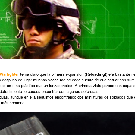
Warfighter
tenía claro que la primera expansión (
Reloading!
) era bastante n
ero después de jugar muchas veces me he dado cuenta de que actuar con sumo
eces es más práctico que un lanzacohetes. A primera vista parece una expan
 detenimiento te puedes encontrar con algunas sorpresas.
iguas, aunque en ella seguimos encontrando dos miniaturas de soldados que 
é más contiene…