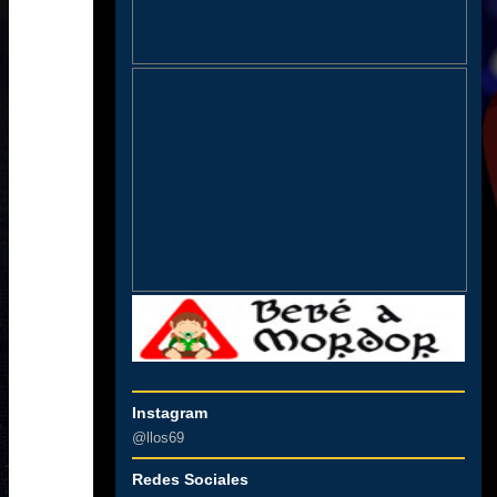
Instagram
@llos69
Redes Sociales