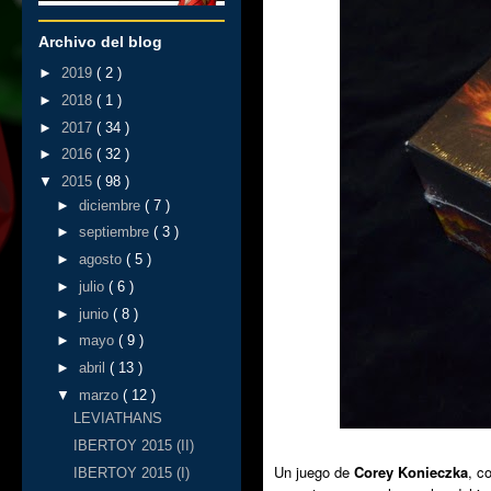
Archivo del blog
►
2019
( 2 )
►
2018
( 1 )
►
2017
( 34 )
►
2016
( 32 )
▼
2015
( 98 )
►
diciembre
( 7 )
►
septiembre
( 3 )
►
agosto
( 5 )
►
julio
( 6 )
►
junio
( 8 )
►
mayo
( 9 )
►
abril
( 13 )
▼
marzo
( 12 )
LEVIATHANS
IBERTOY 2015 (II)
Un juego de
Corey Konieczka
, c
IBERTOY 2015 (I)