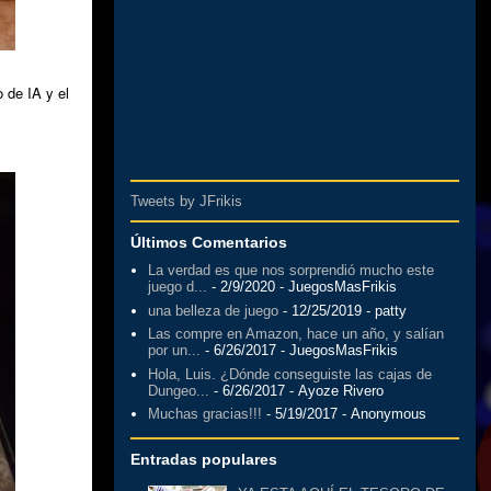
 de IA y el
Tweets by JFrikis
Últimos Comentarios
La verdad es que nos sorprendió mucho este
juego d...
- 2/9/2020
- JuegosMasFrikis
una belleza de juego
- 12/25/2019
- patty
Las compre en Amazon, hace un año, y salían
por un...
- 6/26/2017
- JuegosMasFrikis
Hola, Luis. ¿Dónde conseguiste las cajas de
Dungeo...
- 6/26/2017
- Ayoze Rivero
Muchas gracias!!!
- 5/19/2017
- Anonymous
Entradas populares