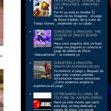
YA ESTA AQUÍ EL TESORO DE
LOS DRAGONES. UNBOXING
DE IVI
Por fin ya está en tiendas El
Tesoro de los Dragones , el juego
de Bruno Faidutti, de la mano de
Tranjis Games , ampliando así su cátalo...
DUNGEONS & DRAGONS: THE
LEGEND OF DRIZZT BOARD
GAME
Hace unos poquitos días un buen
colega me preguntó si conocía el
juego de tablero de Drizzt.
“¡Naturalmente!” , le contesté yo
te
DUNGEONS & DRAGONS
WRATH OF ASHARDALON (III)
Ya tenemos el juego y después de
jugar unas cuantas partidas
necesitamos nuevas emociones.
¿Cómo podemos ampliar la
experiencia de juego...
ESTRENAMOS EL CANAL DE
YOUTUBE DE JUEGOS+FRIKIS
Hace ya siete meses que nació
este blog, un blog dedicado a
juegos de mesa, con pocas