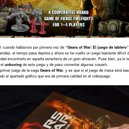
1
cuando hablamos por primera vez de
“Gears of War: El juego de tablero”
ndas, el tiempo pasa deprisa y ahora se ha vuelto un juego bastante difícil 
idad encontrarlo en aquella estantería de un gran almacén. Pues bien, ya lo 
 el
unboxing
de este juego y de paso comentar algunas cosash.
 primer juego de la saga
Gears of War
, y es que si el juego de mesa está ba
odo el apartado gráfico que era de primera calidad en el videojuego.