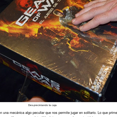
Des-precintando la caja
on una mecánica algo peculiar que nos permite jugar en solitario. Lo que prim