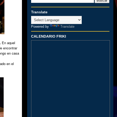
Translate
Powered by
Translate
CALENDARIO FRIKI
.
En aquel
de encontrar
tengo en casa
sado en el