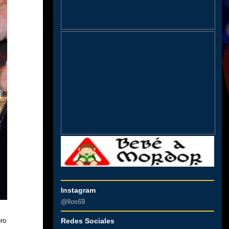
Instagram
@llos69
ero
Redes Sociales