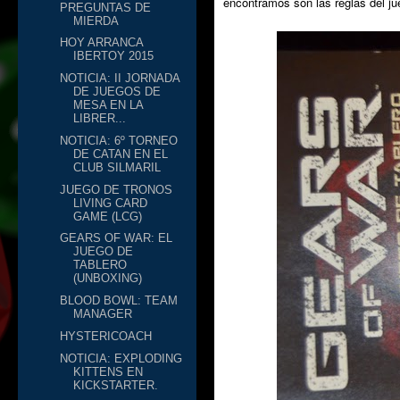
encontramos son las reglas del j
PREGUNTAS DE
MIERDA
HOY ARRANCA
IBERTOY 2015
NOTICIA: II JORNADA
DE JUEGOS DE
MESA EN LA
LIBRER...
NOTICIA: 6º TORNEO
DE CATAN EN EL
CLUB SILMARIL
JUEGO DE TRONOS
LIVING CARD
GAME (LCG)
GEARS OF WAR: EL
JUEGO DE
TABLERO
(UNBOXING)
BLOOD BOWL: TEAM
MANAGER
HYSTERICOACH
NOTICIA: EXPLODING
KITTENS EN
KICKSTARTER.