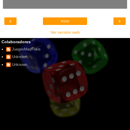
‹
›
Inicio
Ver versión web
Colaboradores
JuegosMasFrikis
Unknown
Unknown