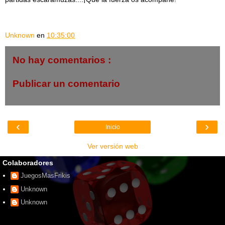
Unknown
en
10:35:00
No hay comentarios :
Publicar un comentario
‹
›
Inicio
Ver versión web
Colaboradores
JuegosMasFrikis
Unknown
Unknown